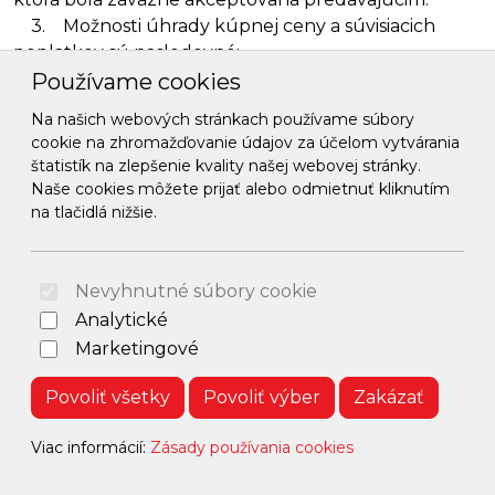
3. Možnosti úhrady kúpnej ceny a súvisiacich
poplatkov sú nasledovné:
a) platba v hotovosti alebo platba kartou pri
Používame cookies
doručení tovaru na predajňu predávajúceho (t.j. pri
Na našich webových stránkach používame súbory
osobnom vyzdvihnutí tovaru kupujúcim) na adrese:
cookie na zhromažďovanie údajov za účelom vytvárania
Vieska 536, 965 01 Ladomerská Vieska. Pri platbe
štatistík na zlepšenie kvality našej webovej stránky.
podľa tohto bodu VOP predávajúci neúčtuje žiadne
Naše cookies môžete prijať alebo odmietnuť kliknutím
poplatky spojené s týmto spôsobom platby. Finančné
na tlačidlá nižšie.
prostriedky v celej výške kúpnej ceny a súvisiacich
poplatkov je kupujúci povinný uhradiť pri prevzatí
dodávaného tovaru. V prípade neuhradenia kúpnej
Nevyhnutné súbory cookie
ceny a súvisiacich poplatkov podľa predchádzajúcej
Analytické
vety, nebude tovar kupujúcemu zo strany
Marketingové
predávajúceho odovzdaný a predávajúci je
oprávnený odstúpiť od kúpnej zmluvy.
Povoliť všetky
Povoliť výber
Zakázať
b) platba na dobierku. Finančné prostriedky sú
Viac informácií:
Zásady používania cookies
uhradené predávajúcemu prostredníctvom
doručujúceho pracovníka kuriérskej spoločnosti pri