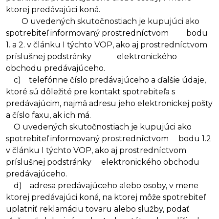
ktorej predávajúci koná.
O uvedených skutočnostiach je kupujúci ako
spotrebiteľ informovaný prostredníctvom bodu
1. a 2. v článku I týchto VOP, ako aj prostredníctvom
príslušnej podstránky elektronického
obchodu predávajúceho.
c) telefónne číslo predávajúceho a ďalšie údaje,
ktoré sú dôležité pre kontakt spotrebiteľa s
predávajúcim, najmä adresu jeho elektronickej pošty
a číslo faxu, ak ich má.
O uvedených skutočnostiach je kupujúci ako
spotrebiteľ informovaný prostredníctvom bodu 1.2
v článku I týchto VOP, ako aj prostredníctvom
príslušnej podstránky elektronického obchodu
predávajúceho.
d) adresa predávajúceho alebo osoby, v mene
ktorej predávajúci koná, na ktorej môže spotrebiteľ
uplatniť reklamáciu tovaru alebo služby, podať