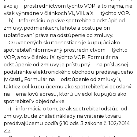
ako aj prostredníctvom týchto VOP, a to najmä, nie
však výhradne v článkoch VI., VIII. a X. týchto VOP.
h) Informáciu o práve spotrebiteľa odstúpiť od
zmluvy, podmienkach, lehote a postupe pri
uplatňovaní práva na odstúpenie od zmluvy.
O uvedených skutočnostiach je kupujúci ako
spotrebiteľ informovaný prostredníctvom týchto
VOP, a to v článku IX. týchto VOP. Formulár na
odstúpenie od zmluvy je prístupný na príslušnej
podstránke elektronického obchodu predávajúceho
(v časti „ Formulár na odstúpenie od zmluvy“),
taktiež bol kupujúcemu ako spotrebiteľovi odoslaný
na emailovú adresu, ktorú uviedol kupujúci ako
spotrebiteľ v objednávke.
i) informácia o tom, že ak spotrebiteľ odstúpi od
zmluvy, bude znášať náklady na vrátenie tovaru
predávajúcemu podľa § 10 ods. 3 zákona č. 102/2014
Z.z..