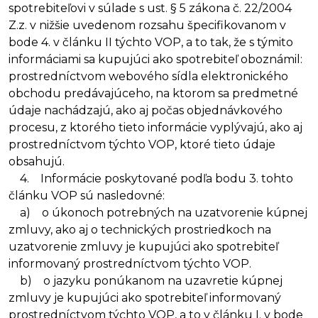
spotrebiteľovi v súlade s ust. § 5 zákona č. 22/2004
Z.z. v nižšie uvedenom rozsahu špecifikovanom v
bode 4. v článku II týchto VOP, a to tak, že s týmito
informáciami sa kupujúci ako spotrebiteľ oboznámil:
prostredníctvom webového sídla elektronického
obchodu predávajúceho, na ktorom sa predmetné
údaje nachádzajú, ako aj počas objednávkového
procesu, z ktorého tieto informácie vyplývajú, ako aj
prostredníctvom týchto VOP, ktoré tieto údaje
obsahujú.
4. Informácie poskytované podľa bodu 3. tohto
článku VOP sú nasledovné:
a) o úkonoch potrebných na uzatvorenie kúpnej
zmluvy, ako aj o technických prostriedkoch na
uzatvorenie zmluvy je kupujúci ako spotrebiteľ
informovaný prostredníctvom týchto VOP.
b) o jazyku ponúkanom na uzavretie kúpnej
zmluvy je kupujúci ako spotrebiteľ informovaný
prostredníctvom týchto VOP, a to v článku I. v bode