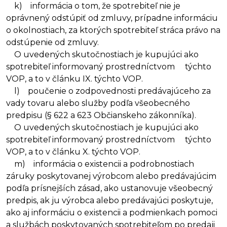
k) informácia o tom, že spotrebiteľ nie je
oprávnený odstúpiť od zmluvy, prípadne informáciu
o okolnostiach, za ktorých spotrebiteľ stráca právo na
odstúpenie od zmluvy.
O uvedených skutočnostiach je kupujúci ako
spotrebiteľ informovaný prostredníctvom týchto
VOP, a to v článku IX. týchto VOP.
l) poučenie o zodpovednosti predávajúceho za
vady tovaru alebo služby podľa všeobecného
predpisu (§ 622 a 623 Občianskeho zákonníka).
O uvedených skutočnostiach je kupujúci ako
spotrebiteľ informovaný prostredníctvom týchto
VOP, a to v článku X. týchto VOP.
m) informácia o existencii a podrobnostiach
záruky poskytovanej výrobcom alebo predávajúcim
podľa prísnejších zásad, ako ustanovuje všeobecný
predpis, ak ju výrobca alebo predávajúci poskytuje,
ako aj informáciu o existencii a podmienkach pomoci
a službách poskytovaných spotrebiteľom po predaji