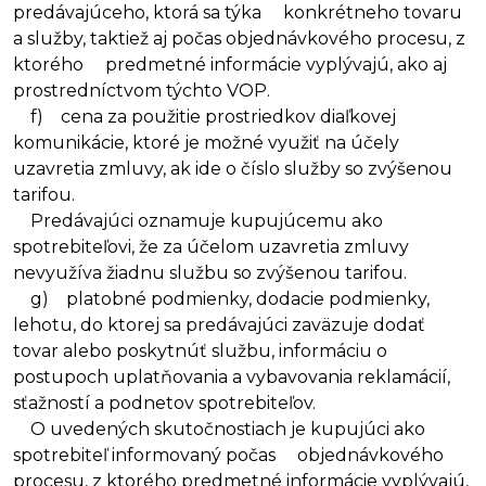
predávajúceho, ktorá sa týka konkrétneho tovaru
a služby, taktiež aj počas objednávkového procesu, z
ktorého predmetné informácie vyplývajú, ako aj
prostredníctvom týchto VOP.
f) cena za použitie prostriedkov diaľkovej
komunikácie, ktoré je možné využiť na účely
uzavretia zmluvy, ak ide o číslo služby so zvýšenou
tarifou.
Predávajúci oznamuje kupujúcemu ako
spotrebiteľovi, že za účelom uzavretia zmluvy
nevyužíva žiadnu službu so zvýšenou tarifou.
g) platobné podmienky, dodacie podmienky,
lehotu, do ktorej sa predávajúci zaväzuje dodať
tovar alebo poskytnúť službu, informáciu o
postupoch uplatňovania a vybavovania reklamácií,
sťažností a podnetov spotrebiteľov.
O uvedených skutočnostiach je kupujúci ako
spotrebiteľ informovaný počas objednávkového
procesu, z ktorého predmetné informácie vyplývajú,