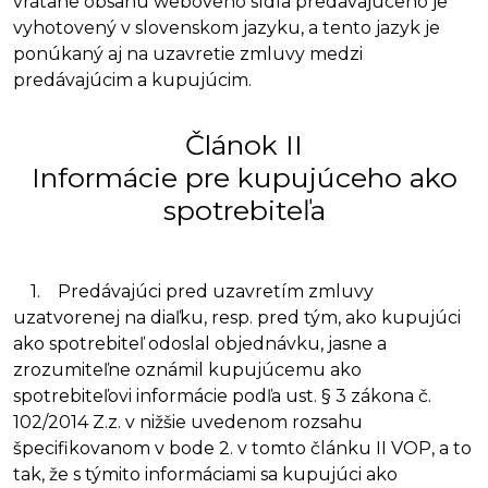
vrátane obsahu webového sídla predávajúceho je
vyhotovený v slovenskom jazyku, a tento jazyk je
ponúkaný aj na uzavretie zmluvy medzi
predávajúcim a kupujúcim.
Článok II
Informácie pre kupujúceho ako
spotrebiteľa
1. Predávajúci pred uzavretím zmluvy
uzatvorenej na diaľku, resp. pred tým, ako kupujúci
ako spotrebiteľ odoslal objednávku, jasne a
zrozumiteľne oznámil kupujúcemu ako
spotrebiteľovi informácie podľa ust. § 3 zákona č.
102/2014 Z.z. v nižšie uvedenom rozsahu
špecifikovanom v bode 2. v tomto článku II VOP, a to
tak, že s týmito informáciami sa kupujúci ako