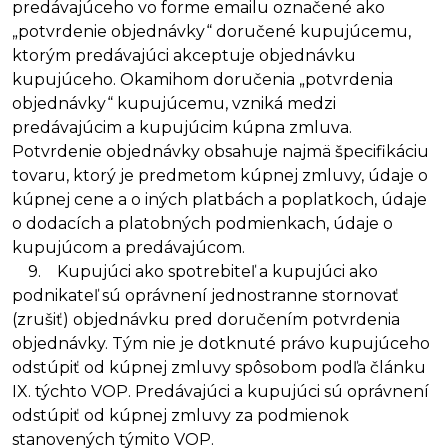
predávajúceho vo forme emailu označené ako
„potvrdenie objednávky“ doručené kupujúcemu,
ktorým predávajúci akceptuje objednávku
kupujúceho. Okamihom doručenia „potvrdenia
objednávky“ kupujúcemu, vzniká medzi
predávajúcim a kupujúcim kúpna zmluva.
Potvrdenie objednávky obsahuje najmä špecifikáciu
tovaru, ktorý je predmetom kúpnej zmluvy, údaje o
kúpnej cene a o iných platbách a poplatkoch, údaje
o dodacích a platobných podmienkach, údaje o
kupujúcom a predávajúcom.
9. Kupujúci ako spotrebiteľ a kupujúci ako
podnikateľ sú oprávnení jednostranne stornovať
(zrušiť) objednávku pred doručením potvrdenia
objednávky. Tým nie je dotknuté právo kupujúceho
odstúpiť od kúpnej zmluvy spôsobom podľa článku
IX. týchto VOP. Predávajúci a kupujúci sú oprávnení
odstúpiť od kúpnej zmluvy za podmienok
stanovených týmito VOP.