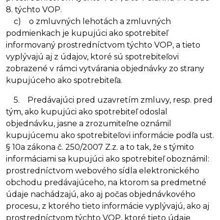
8. týchto VOP.
c) o zmluvných lehotách a zmluvných
podmienkach je kupujúci ako spotrebiteľ
informovaný prostredníctvom týchto VOP, a tieto
vyplývajú aj z údajov, ktoré sú spotrebiteľovi
zobrazené v rámci vytvárania objednávky zo strany
kupujúceho ako spotrebiteľa.
5. Predávajúci pred uzavretím zmluvy, resp. pred
tým, ako kupujúci ako spotrebiteľ odoslal
objednávku, jasne a zrozumiteľne oznámil
kupujúcemu ako spotrebiteľovi informácie podľa ust.
§ 10a zákona č. 250/2007 Z.z. a to tak, že s týmito
informáciami sa kupujúci ako spotrebiteľ oboznámil:
prostredníctvom webového sídla elektronického
obchodu predávajúceho, na ktorom sa predmetné
údaje nachádzajú, ako aj počas objednávkového
procesu, z ktorého tieto informácie vyplývajú, ako aj
prostredníctvom týchto VOP, ktoré tieto údaje