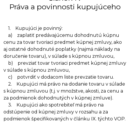
Práva a povinnosti kupujúceho
1. Kupujúci je povinný:
a) zaplatiť predávajúcemu dohodnutú kúpnu
cenu za tovar tvoriaci predmet kúpnej zmluvy, ako
aj ostatné dohodnuté poplatky (najmä náklady na
doručenie tovaru), v súlade s kúpnou zmluvou,
b) prevziať tovar tvoriaci predmet kúpnej zmluvy
v súlade s kúpnou zmluvou,
c) potvrdiť v dodacom liste prevzatie tovaru.
2. Kupujúci má právo na dodanie tovaru v súlade
s kúpnou zmluvou (t.j. v množstve, akosti, za cenu a
za podmienok dohodnutých v kúpnej zmluve).
3. Kupujúci ako spotrebiteľ má právo na
odstúpenie od kúpnej zmluvy v rozsahu a za
podmienok špecifikovaných v článku IX. týchto VOP.