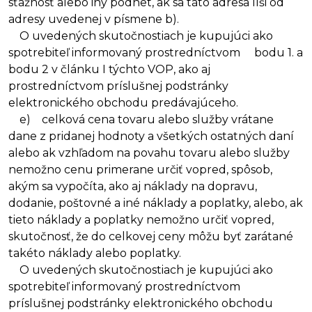
sťažnosť alebo iný podnet, ak sa táto adresa líši od
adresy uvedenej v písmene b).
O uvedených skutočnostiach je kupujúci ako
spotrebiteľ informovaný prostredníctvom bodu 1. a
bodu 2 v článku I týchto VOP, ako aj
prostredníctvom príslušnej podstránky
elektronického obchodu predávajúceho.
e) celková cena tovaru alebo služby vrátane
dane z pridanej hodnoty a všetkých ostatných daní
alebo ak vzhľadom na povahu tovaru alebo služby
nemožno cenu primerane určiť vopred, spôsob,
akým sa vypočíta, ako aj náklady na dopravu,
dodanie, poštovné a iné náklady a poplatky, alebo, ak
tieto náklady a poplatky nemožno určiť vopred,
skutočnosť, že do celkovej ceny môžu byť zarátané
takéto náklady alebo poplatky.
O uvedených skutočnostiach je kupujúci ako
spotrebiteľ informovaný prostredníctvom
príslušnej podstránky elektronického obchodu