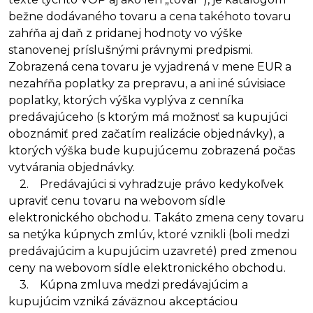
bežne dodávaného tovaru a cena takéhoto tovaru
zahŕňa aj daň z pridanej hodnoty vo výške
stanovenej príslušnými právnymi predpismi.
Zobrazená cena tovaru je vyjadrená v mene EUR a
nezahŕňa poplatky za prepravu, a ani iné súvisiace
poplatky, ktorých výška vyplýva z cenníka
predávajúceho (s ktorým má možnosť sa kupujúci
oboznámiť pred začatím realizácie objednávky), a
ktorých výška bude kupujúcemu zobrazená počas
vytvárania objednávky.
2. Predávajúci si vyhradzuje právo kedykoľvek
upraviť cenu tovaru na webovom sídle
elektronického obchodu. Takáto zmena ceny tovaru
sa netýka kúpnych zmlúv, ktoré vznikli (boli medzi
predávajúcim a kupujúcim uzavreté) pred zmenou
ceny na webovom sídle elektronického obchodu.
3. Kúpna zmluva medzi predávajúcim a
kupujúcim vzniká záväznou akceptáciou