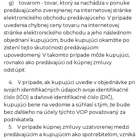
g) tovarom - tovar, ktorý sa nachádza v ponuke
predávajúceho zverejnenej na internetovej stránke
elektronického obchodu predávajúceho. V prípade
uvedenia chybnej ceny tovaru na internetovej
stránke elektronického obchodu a jeho následnom
objednaní kupujúcim, bude kupujúci okamžite po
zistení tejto skutočnosti predávajúcim
upovedomený. V takomto prípade môže kupujúci,
rovnako ako predávajúci od kúpnej zmluvy
odstúpiť.
4. V prípade, ak kupujúci uvedie v objednávke pri
svojich identifikačných údajoch svoje identifikačné
číslo (IČO) a daňové identifikačné číslo (DIČ),
kupujúci berie na vedomie a súhlasí s tým, že bude
bez ďalšieho na účely týchto VOP považovaný za
podnikateľa.
5. V prípade kúpnej zmluvy uzatvorenej medzi
predávajúcim a kupujúcim ako spotrebiteľom, vzniká