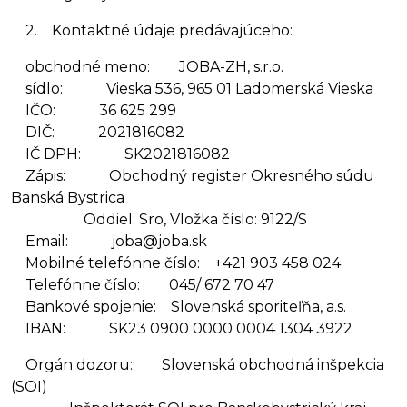
2. Kontaktné údaje predávajúceho:
obchodné meno: JOBA-ZH, s.r.o.
sídlo: Vieska 536, 965 01 Ladomerská Vieska
IČO: 36 625 299
DIČ: 2021816082
IČ DPH: SK2021816082
Zápis: Obchodný register Okresného súdu
Banská Bystrica
Oddiel: Sro, Vložka číslo: 9122/S
Email: joba@joba.sk
Mobilné telefónne číslo: +421 903 458 024
Telefónne číslo: 045/ 672 70 47
Bankové spojenie: Slovenská sporiteľňa, a.s.
IBAN: SK23 0900 0000 0004 1304 3922
Orgán dozoru: Slovenská obchodná inšpekcia
(SOI)