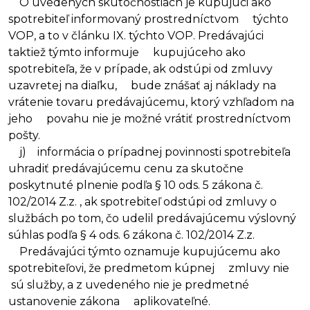
O uvedených skutočnostiach je kupujúci ako
spotrebiteľ informovaný prostredníctvom týchto
VOP, a to v článku IX. týchto VOP. Predávajúci
taktiež týmto informuje kupujúceho ako
spotrebiteľa, že v prípade, ak odstúpi od zmluvy
uzavretej na diaľku, bude znášať aj náklady na
vrátenie tovaru predávajúcemu, ktorý vzhľadom na
jeho povahu nie je možné vrátiť prostredníctvom
pošty.
j) informácia o prípadnej povinnosti spotrebiteľa
uhradiť predávajúcemu cenu za skutočne
poskytnuté plnenie podľa § 10 ods. 5 zákona č.
102/2014 Z.z. , ak spotrebiteľ odstúpi od zmluvy o
službách po tom, čo udelil predávajúcemu výslovný
súhlas podľa § 4 ods. 6 zákona č. 102/2014 Z.z.
Predávajúci týmto oznamuje kupujúcemu ako
spotrebiteľovi, že predmetom kúpnej zmluvy nie
sú služby, a z uvedeného nie je predmetné
ustanovenie zákona aplikovateľné.