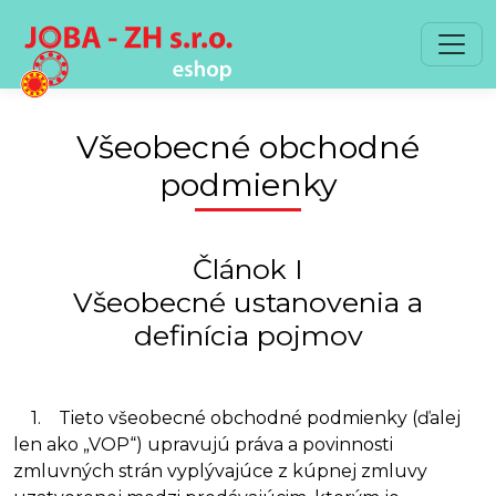
Preskočiť na obsah
Preskočiť na hlavné menu
Všeobecné obchodné
podmienky
Článok I
Všeobecné ustanovenia a
definícia pojmov
1. Tieto všeobecné obchodné podmienky (ďalej
len ako „VOP“) upravujú práva a povinnosti
zmluvných strán vyplývajúce z kúpnej zmluvy