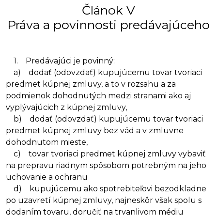
Článok V
Práva a povinnosti predávajúceho
1. Predávajúci je povinný:
a) dodať (odovzdať) kupujúcemu tovar tvoriaci
predmet kúpnej zmluvy, a to v rozsahu a za
podmienok dohodnutých medzi stranami ako aj
vyplývajúcich z kúpnej zmluvy,
b) dodať (odovzdať) kupujúcemu tovar tvoriaci
predmet kúpnej zmluvy bez vád a v zmluvne
dohodnutom mieste,
c) tovar tvoriaci predmet kúpnej zmluvy vybaviť
na prepravu riadnym spôsobom potrebným na jeho
uchovanie a ochranu
d) kupujúcemu ako spotrebiteľovi bezodkladne
po uzavretí kúpnej zmluvy, najneskôr však spolu s
dodaním tovaru, doručiť na trvanlivom médiu