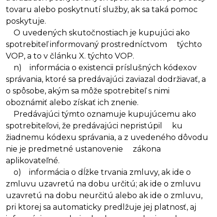
tovaru alebo poskytnutí služby, ak sa taká pomoc
poskytuje.
O uvedených skutočnostiach je kupujúci ako
spotrebiteľ informovaný prostredníctvom týchto
VOP, a to v článku X. týchto VOP.
n) informácia o existencii príslušných kódexov
správania, ktoré sa predávajúci zaviazal dodržiavať, a
o spôsobe, akým sa môže spotrebiteľ s nimi
oboznámiť alebo získať ich znenie.
Predávajúci týmto oznamuje kupujúcemu ako
spotrebiteľovi, že predávajúci nepristúpil ku
žiadnemu kódexu správania, a z uvedeného dôvodu
nie je predmetné ustanovenie zákona
aplikovateľné.
o) informácia o dĺžke trvania zmluvy, ak ide o
zmluvu uzavretú na dobu určitú; ak ide o zmluvu
uzavretú na dobu neurčitú alebo ak ide o zmluvu,
pri ktorej sa automaticky predlžuje jej platnosť, aj