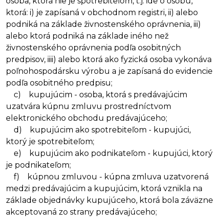
osoba, ktorá nie je spotrebiteľom, t.j. ide o osobu,
ktorá: i) je zapísaná v obchodnom registri, ii) alebo
podniká na základe živnostenského oprávnenia, iii)
alebo ktorá podniká na základe iného než
živnostenského oprávnenia podľa osobitných
predpisov, iiii) alebo ktorá ako fyzická osoba vykonáva
poľnohospodársku výrobu a je zapísaná do evidencie
podľa osobitného predpisu;
c) kupujúcim - osoba, ktorá s predávajúcim
uzatvára kúpnu zmluvu prostredníctvom
elektronického obchodu predávajúceho;
d) kupujúcim ako spotrebiteľom - kupujúci,
ktorý je spotrebiteľom;
e) kupujúcim ako podnikateľom - kupujúci, ktorý
je podnikateľom;
f) kúpnou zmluvou - kúpna zmluva uzatvorená
medzi predávajúcim a kupujúcim, ktorá vznikla na
základe objednávky kupujúceho, ktorá bola záväzne
akceptovaná zo strany predávajúceho;