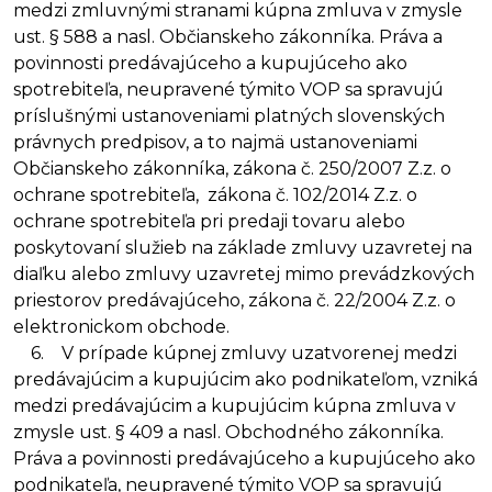
medzi zmluvnými stranami kúpna zmluva v zmysle
ust. § 588 a nasl. Občianskeho zákonníka. Práva a
povinnosti predávajúceho a kupujúceho ako
spotrebiteľa, neupravené týmito VOP sa spravujú
príslušnými ustanoveniami platných slovenských
právnych predpisov, a to najmä ustanoveniami
Občianskeho zákonníka, zákona č. 250/2007 Z.z. o
ochrane spotrebiteľa, zákona č. 102/2014 Z.z. o
ochrane spotrebiteľa pri predaji tovaru alebo
poskytovaní služieb na základe zmluvy uzavretej na
diaľku alebo zmluvy uzavretej mimo prevádzkových
priestorov predávajúceho, zákona č. 22/2004 Z.z. o
elektronickom obchode.
6. V prípade kúpnej zmluvy uzatvorenej medzi
predávajúcim a kupujúcim ako podnikateľom, vzniká
medzi predávajúcim a kupujúcim kúpna zmluva v
zmysle ust. § 409 a nasl. Obchodného zákonníka.
Práva a povinnosti predávajúceho a kupujúceho ako
podnikateľa, neupravené týmito VOP sa spravujú