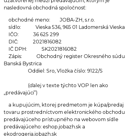
uzatvorenej medzi predávajúcim, ktorým je
nasledovná obchodná spoločnosť:
obchodné meno: JOBA-ZH, s.r.o.
sídlo: Vieska 536, 965 01 Ladomerská Vieska
IČO: 36 625 299
DIČ: 2021816082
IČ DPH: SK2021816082
Zápis: Obchodný register Okresného súdu
Banská Bystrica
Oddiel: Sro, Vložka číslo: 9122/S
(ďalej v texte týchto VOP len ako
„predávajúci”)
a kupujúcim, ktorej predmetom je kúpa/predaj
tovaru prostredníctvom elektronického obchodu
predávajúceho prístupného na webovom sídle
predávajúceho: eshop.jobazh.sk a
ekodrogeria.jobazh.sk