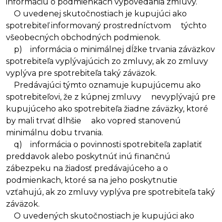
informáciu o podmienkach vypovedania zmluvy.
O uvedenej skutočnostiach je kupujúci ako
spotrebiteľ informovaný prostredníctvom týchto
všeobecných obchodných podmienok.
p) informácia o minimálnej dĺžke trvania záväzkov
spotrebiteľa vyplývajúcich zo zmluvy, ak zo zmluvy
vyplýva pre spotrebiteľa taký záväzok.
Predávajúci týmto oznamuje kupujúcemu ako
spotrebiteľovi, že z kúpnej zmluvy nevyplývajú pre
kupujúceho ako spotrebiteľa žiadne záväzky, ktoré
by mali trvať dlhšie ako vopred stanovenú
minimálnu dobu trvania.
q) informácia o povinnosti spotrebiteľa zaplatiť
preddavok alebo poskytnúť inú finančnú
zábezpeku na žiadosť predávajúceho a o
podmienkach, ktoré sa na jeho poskytnutie
vzťahujú, ak zo zmluvy vyplýva pre spotrebiteľa taký
záväzok.
O uvedených skutočnostiach je kupujúci ako