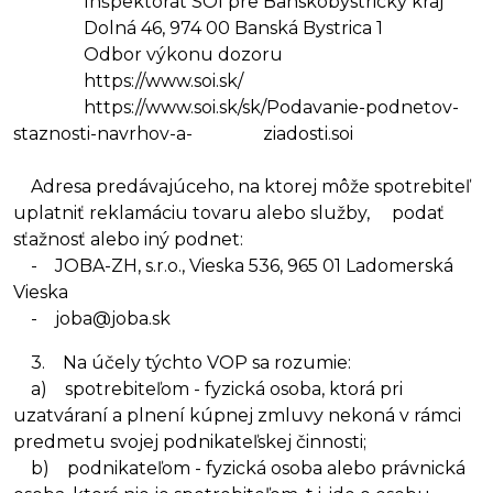
Inšpektorát SOI pre Banskobystrický kraj
Dolná 46, 974 00 Banská Bystrica 1
Odbor výkonu dozoru
https://www.soi.sk/
https://www.soi.sk/sk/Podavanie-podnetov-
staznosti-navrhov-a- ziadosti.soi
Adresa predávajúceho, na ktorej môže spotrebiteľ
uplatniť reklamáciu tovaru alebo služby, podať
sťažnosť alebo iný podnet:
- JOBA-ZH, s.r.o., Vieska 536, 965 01 Ladomerská
Vieska
- joba@joba.sk
3. Na účely týchto VOP sa rozumie:
a) spotrebiteľom - fyzická osoba, ktorá pri
uzatváraní a plnení kúpnej zmluvy nekoná v rámci
predmetu svojej podnikateľskej činnosti;
b) podnikateľom - fyzická osoba alebo právnická