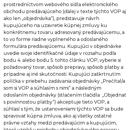
prostredníctvom webového sídla elektronického
obchodu predávajúceho (ďalej v texte týchto VOP aj
ako len „objednávka“), predstavuje návrh
kupujúceho na uzavretie kúpnej zmluvy ku
konkrétnemu tovaru adresovaný predávajúcemu, a
to vo forme riadne vyplneného a odoslaného
formulára predávajúcemu. Kupujúci v objednávke
uvedie svoje identifikačné údaje v rozsahu podľa
bodu 4. alebo bodu 5. tohto článku VOP, vyberie si
požadovaný tovar, spôsob prepravy, spôsob platby a
prípadne aj iné skutočnosti. Kupujúci zaškrtnutím
políčka v priebehu zadávania objednávky „Prečítal/a
som si VOP a súhlasím s nimi“ a následným
odoslaním objednávky (stlačením tlačidla „Objednať
s povinnosťou platby“) akceptuje tieto VOP, a
súhlasí s tým, že ustanoveniami týchto VOP sa bude
spravovať kúpna zmluva, ako aj všetky ostatné
právne vzťahy medzi predávajúcim a kupujúcim,
ktoré vznikli v priebehu objednávkového procesu,