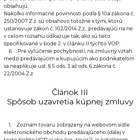
obsahujú.
Nakoľko informačné povinnosti podľa § 10a zákona č.
250/2007 Z.z. sú obsahovo totožné s tými, ktorú
ustanovuje zákon č. 102/2014 Z.z., predávajúci na ne
v celom rozsahu odkazuje tak, ako sú tieto
špecifikované v bode 2. v článku II týchto VOP.
6. Pre vylúčenie pochybností, na zmluvný vzťah
medzi predávajúcim a kupujúcim ako podnikateľom
sa neaplikuje ust. § 5 ods. 3 až ods. 6 zákona č.
22/2004 Z.z.
Článok III
Spôsob uzavretia kúpnej zmluvy
1. Zoznam tovaru zobrazený na webovom sídle
elektronického obchodu predávajúceho (ďalej v
texte týchto VOP aj ako len „tovar“), je katalógom